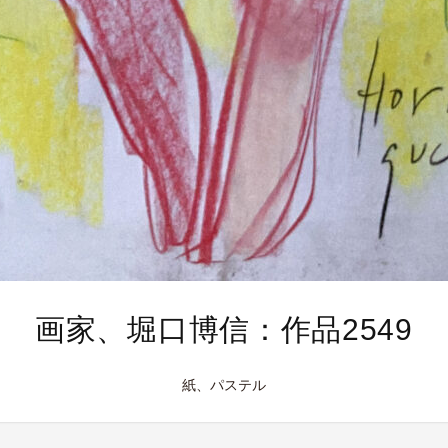
画家、堀口博信：作品2549
紙、パステル