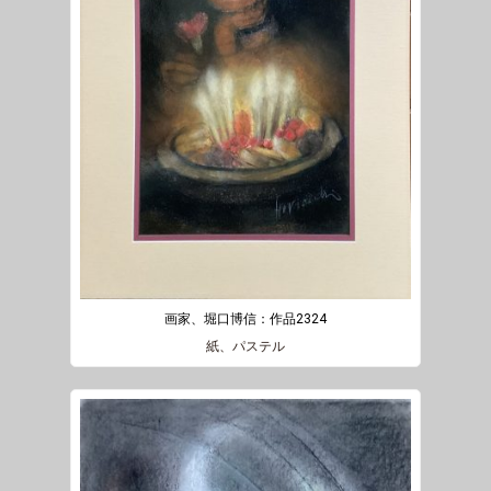
画家、堀口博信：作品2324
紙、パステル