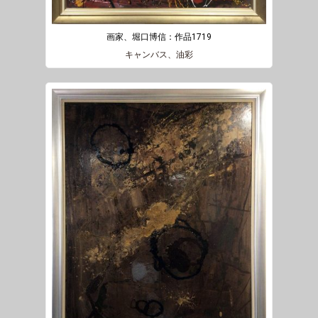
画家、堀口博信：作品1719
キャンバス、油彩