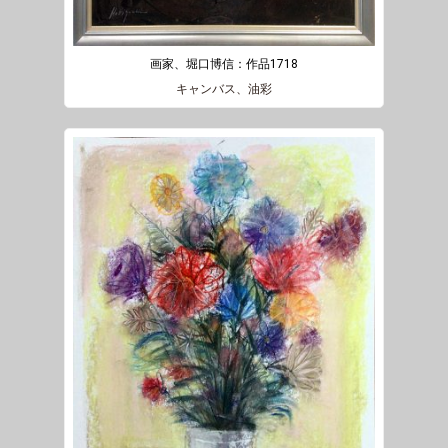
画家、堀口博信：作品1718
キャンバス、油彩