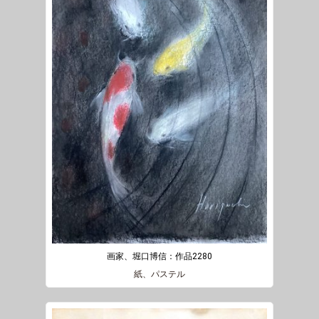
画家、堀口博信：作品2280
紙、パステル